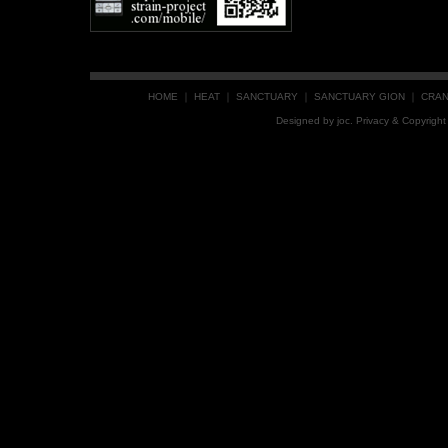
HOME
｜
HEAT
｜
SANCTUARY
｜
SANCTUARY GION
｜
CRA
Designed by
joc
. Privacy & Copyrig