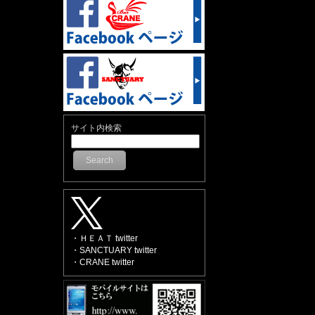
サイト内検索
Search
・ＨＥＡＴ twitter
・SANCTUARY twitter
・CRANE twitter