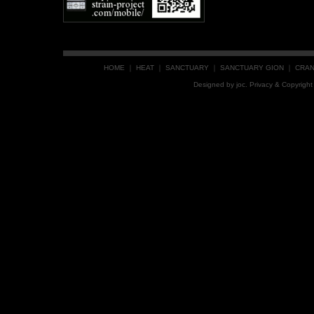
HOME
｜
HEAT
｜
SANCTUARY
｜
SANCTUARY GION
｜
CRA
Designed by
joc
. Privacy & Copyrig