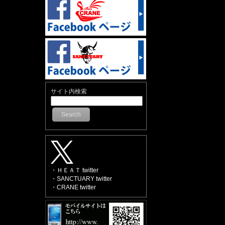
サイト内検索
Search
・ＨＥＡＴ twitter
・SANCTUARY twitter
・CRANE twitter