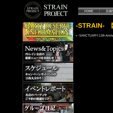
HOME
店舗
-STRAIN
«
-SANCTUARY-13th Anniv