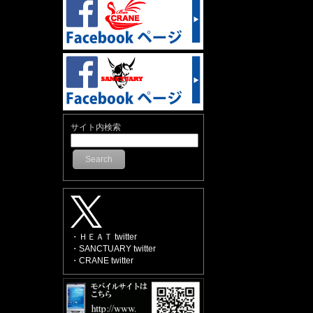
サイト内検索
Search
・ＨＥＡＴ twitter
・SANCTUARY twitter
・CRANE twitter