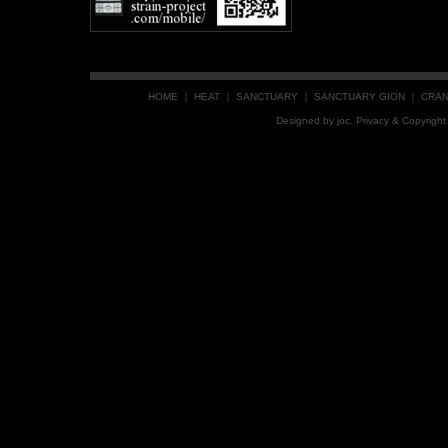
HOME
｜
HEAT
｜
SANCTUARY
｜
SANCTUARY GION
｜
CRA
Designed by
joc
. Privacy & Copyrig