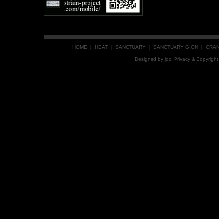
HOME
｜
HEAT
｜
SANCTUARY
｜
SANCTUARY GION
｜
CRA
Designed by
joc
. Privacy & Copyrig