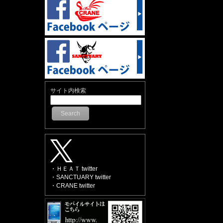
サイト内検索
Search
・ＨＥＡＴ twitter
・SANCTUARY twitter
・CRANE twitter