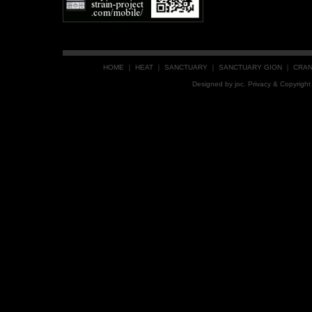
HOME
｜
HEAT
｜
SANCTUARY
｜
SANCTUARY GION
｜
CRA
Designed by
joc
. Privacy & Copyrig