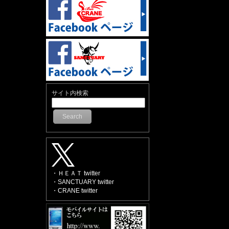
サイト内検索
Search
・ＨＥＡＴ twitter
・SANCTUARY twitter
・CRANE twitter