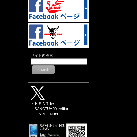
サイト内検索
Search
・ＨＥＡＴ twitter
・SANCTUARY twitter
・CRANE twitter