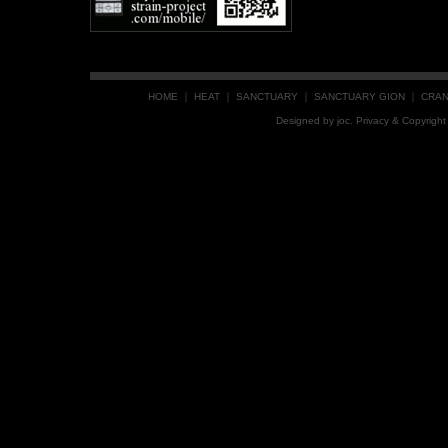
HOME
｜
HEAT
｜
SANCTUARY
｜
SANCTUARY GION
｜
CRA
Designed by
joc
. Privacy & Copyrig