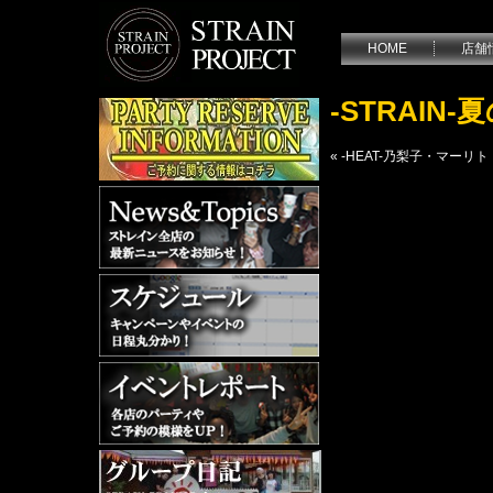
HOME
店舗
-STRAIN
«
-HEAT-乃梨子・マー